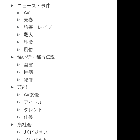
ニュース・事件
AV
売春
強姦・レイプ
殺人
詐欺
風俗
怖い話・都市伝説
幽霊
性病
犯罪
芸能
AV女優
アイドル
タレント
俳優
裏社会
JKビジネス
アルバイト