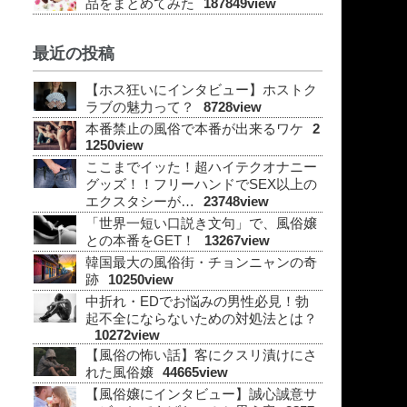
品をまとめてみた
187849view
最近の投稿
【ホス狂いにインタビュー】ホストク
ラブの魅力って？
8728view
本番禁止の風俗で本番が出来るワケ
2
1250view
ここまでイッた！超ハイテクオナニー
グッズ！！フリーハンドでSEX以上の
エクスタシーが…
23748view
「世界一短い口説き文句」で、風俗嬢
との本番をGET！
13267view
韓国最大の風俗街・チョンニャンの奇
跡
10250view
中折れ・EDでお悩みの男性必見！勃
起不全にならないための対処法とは？
10272view
【風俗の怖い話】客にクスリ漬けにさ
れた風俗嬢
44665view
【風俗嬢にインタビュー】誠心誠意サ