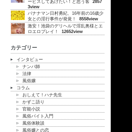
ービスしてあげたい！と思う客
2857
3view
バナナマン日村勇紀、16年前の16歳少
女との淫行事件が発覚！
8558view
激安！池袋のデリヘルで淫乱奥様とエ
ロエロプレイ！
12652view
カテゴリー
インタビュー
ナンパ師
法律
風俗嬢
コラム
おしえて！ハナ先生
かずこ語り
官能小説
風俗バイト入門
風俗体験談
風俗嬢との恋