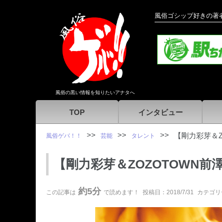
風俗ゴシップ好きの著
風俗の黒い情報を知りたいアナタへ
TOP
インタビュー
【剛力彩芽＆Z
風俗ゲバ！！
芸能
タレント
【剛力彩芽＆ZOZOTOWN前
約5分
この記事は
で読めます！
投稿日：2018/7/31
カテゴリ