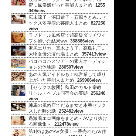
蜜…風俗嬢だった芸能人まとめ
1255
449view
広末涼子・深田恭子・石原さとみ…セ
ックス依存症の芸能人まとめ
827250
view
ラブドール風俗店で超高級ダッチワイ
フを抱いた結果ww
358866view
沢尻エリカ、真木よう子、高島礼子…
大物女優の濡れ場まとめ
357413view
バコバコバスツアーの素人オーディシ
ョンの体験談
280507view
あの人気アイドルも！枕営業して成り
上がった芸能人まとめ
269966view
【セックス教団】秋田のカルト宗教
リトル・ペブル同宿会の実態
256246
view
練馬の風俗店でだるま女と本番セック
スした時の話
252482view
過激着エロ画像をまとめ～AVより抜け
る画像集～
212478view
第1位はあのAV女優！一番売れたAV作