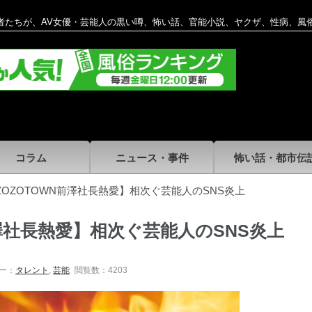
者たちが、AV女優・芸能人の黒い噂、怖い話、官能小説、ヤクザ、性病、風
コラム
ニュース・事件
怖い話・都市伝
OZOTOWN前澤社長熱愛】相次ぐ芸能人のSNS炎上
澤社長熱愛】相次ぐ芸能人のSNS炎上
ー：
タレント
,
芸能
閲覧数：4203