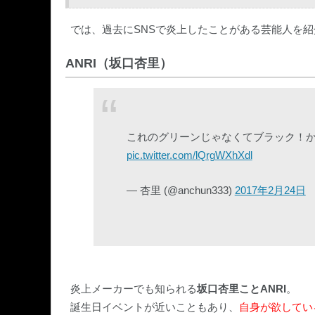
では、過去にSNSで炎上したことがある芸能人を
ANRI（坂口杏里）
これのグリーンじゃなくてブラック！
pic.twitter.com/lQrgWXhXdl
— 杏里 (@anchun333)
2017年2月24日
炎上メーカーでも知られる
坂口杏里ことANRI
。
誕生日イベントが近いこともあり、
自身が欲している