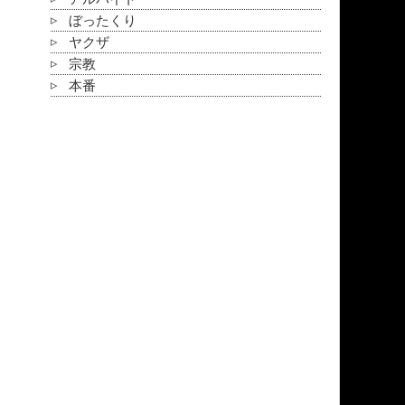
ぼったくり
ヤクザ
宗教
本番