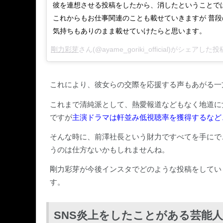
彼を連想させる投稿をしたから、消したということで
これからもお仕事関連のことも載せていきますが 普
気持ちもありのまま載せていけたらと思います。
剛力彩芽
さん(@ayame_goriki_official)がシェアした投
これにより、彼女らの交際を応援する声もあがる一
これまで清純派として、熱愛報道などもなく地道に
ですが
主演ドラマは軒並み低視聴率を獲得するなど
そんな時に、前澤社長という財力ですべてを手にで
うのは仕方ないかもしれませんね。
剛力彩芽が今後インスタでどのような投稿をしてい
す。
SNS炎上をしたことがある芸能人