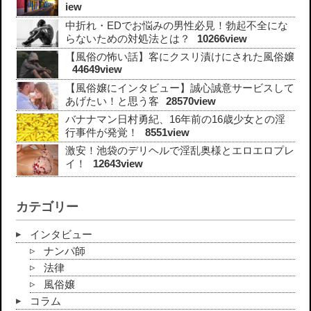
iew
中折れ・EDでお悩みの男性必見！勃起不全にな
らないための対処法とは？
10266view
【風俗の怖い話】客にクスリ漬けにされた風俗嬢
44649view
【風俗嬢にインタビュー】誠心誠意サービスして
あげたい！と思う客
28570view
バナナマン日村勇紀、16年前の16歳少女との淫
行事件が発覚！
8551view
激安！池袋のデリヘルで淫乱奥様とエロエロプレ
イ！
12643view
カテゴリー
インタビュー
ナンパ師
法律
風俗嬢
コラム