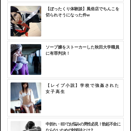
【ぼったくり体験談】風俗店でちんこを
切られそうになった件w
ソープ嬢をストーカーした秋田大学職員
に有罪判決！
【レイプ小説】学校で強姦された
女子高生
中折れ・EDでお悩みの男性必見！勃起不全に
ならないための対処法とは？