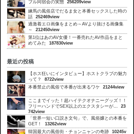
ブル同宿会の実態
256209view
練馬の風俗店でだるま女と本番セックスした時の
話
252469view
過激着エロ画像をまとめ～AVより抜ける画像集
～
212450view
第1位はあのAV女優！一番売れたAV作品をまと
めてみた
187830view
最近の投稿
【ホス狂いにインタビュー】ホストクラブの魅力
って？
8722view
本番禁止の風俗で本番が出来るワケ
21244view
ここまでイッた！超ハイテクオナニーグッズ！！
フリーハンドでSEX以上のエクスタシーが…
23
742view
「世界一短い口説き文句」で、風俗嬢との本番を
GET！
13262view
韓国最大の風俗街・チョンニャンの奇跡
10245v