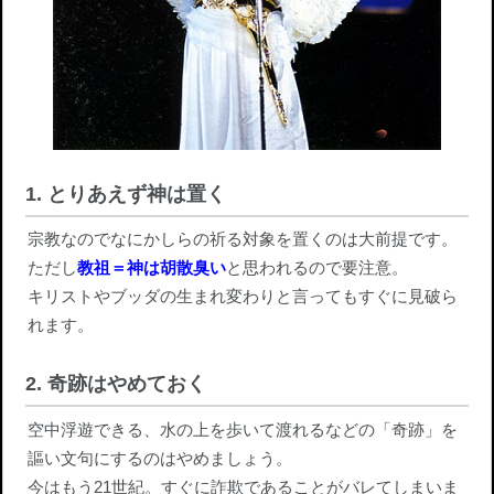
1. とりあえず神は置く
宗教なのでなにかしらの祈る対象を置くのは大前提です。
ただし
教祖＝神は胡散臭い
と思われるので要注意。
キリストやブッダの生まれ変わりと言ってもすぐに見破ら
れます。
2. 奇跡はやめておく
空中浮遊できる、水の上を歩いて渡れるなどの「奇跡」を
謳い文句にするのはやめましょう。
今はもう21世紀。すぐに詐欺であることがバレてしまいま