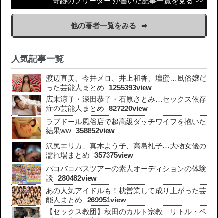
奇跡のフリーター が書いた記事一覧を見る >>
他の著者一覧をみる
人気記事一覧
渡辺直美、今井メロ、井上和香、壇蜜…風俗嬢だ
った芸能人まとめ
1255393view
広末涼子・深田恭子・石原さとみ…セックス依存
症の芸能人まとめ
827220view
ラブドール風俗店で超高級ダッチワイフを抱いた
結果ww
358852view
沢尻エリカ、真木よう子、高島礼子…大物女優の
濡れ場まとめ
357375view
バコバコバスツアーの素人オーディションの体験
談
280482view
あの人気アイドルも！枕営業して成り上がった芸
能人まとめ
269951view
【セックス教団】秋田のカルト宗教 リトル・ペ